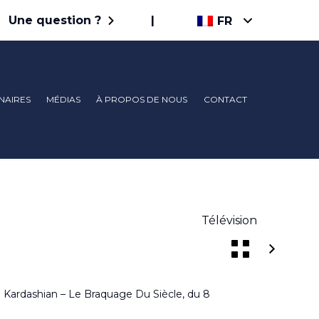
Une question ?
|
FR
Skip
NAIRES
MÉDIAS
À PROPOS DE NOUS
CONTACT
to
content
Télévision
m Kardashian – Le Braquage Du Siècle, du 8