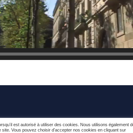
torisation d’exercer n° AUT-094-2117-02-20-20180642158 délivrée le Conseil Nat
squ'il est autorisé à utiliser des cookies. Nous utilisons également 
re site. Vous pouvez choisir d'accepter nos cookies en cliquant sur
’exercice ne confère aucune prérogative de puissance publique à l’entreprise ou