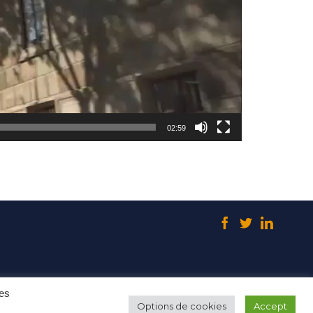
02:59



ional des Activités Privées de Sécurité.
des
Options de cookies
Accept
 aux personnes qui en bénéficient."