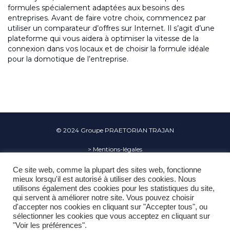
formules spécialement adaptées aux besoins des
entreprises. Avant de faire votre choix, commencez par
utiliser un comparateur d’offres sur Internet. Il s’agit d’une
plateforme qui vous aidera à optimiser la vitesse de la
connexion dans vos locaux et de choisir la formule idéale
pour la domotique de l’entreprise.
© 2024
Groupe PRAETORIAN TRAJAN
> Mentions-légales



Ce site web, comme la plupart des sites web, fonctionne
mieux lorsqu'il est autorisé à utiliser des cookies. Nous
utilisons également des cookies pour les statistiques du site,
PRAETORIAN TRAJAN est titulaire de l’autorisation d’exercer n° AUT-094-
qui servent à améliorer notre site. Vous pouvez choisir
d'accepter nos cookies en cliquant sur "Accepter tous", ou
2117-02-20-20180642158 délivrée le Conseil National des Activités Privées de
sélectionner les cookies que vous acceptez en cliquant sur
Sécurité.
"Voir les préférences".